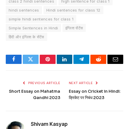
class 2 hindi sentences
high sentence for class 1
hindi sentences
Hindi sentences for class 12
simple hindi sentences for class 1
Simple Sentences in Hindi
इंग्लिश सेंटेंस
हिंदी और इंग्लिश के सेंटेंस
Facebook
Twitter
Pinterest
LinkedIn
Telegram
Reddit
Email
PREVIOUS ARTICLE
NEXT ARTICLE
Short Essay on Mahatma
Essay on Cricket in Hindi:
Gandhi 2023
क्रिकेट पर निबंध 2023
Shivam Kasyap