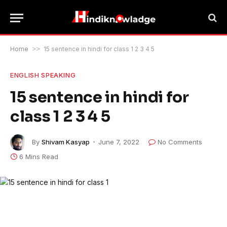
Home
>>
15 sentence in hindi for class 1 2 3 4 5
ENGLISH SPEAKING
15 sentence in hindi for
class 1 2 3 4 5
By
Shivam Kasyap
June 7, 2022
No Comments
6 Mins Read