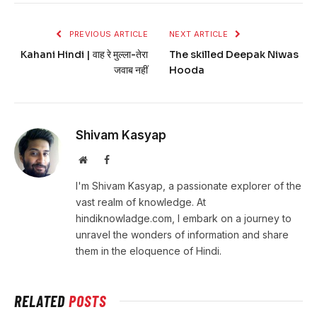
PREVIOUS ARTICLE
NEXT ARTICLE
Kahani Hindi | वाह रे मुल्ला-तेरा
The skilled Deepak Niwas
जवाब नहीं
Hooda
Shivam Kasyap
Website
Facebook
I'm Shivam Kasyap, a passionate explorer of the
vast realm of knowledge. At
hindiknowladge.com, I embark on a journey to
unravel the wonders of information and share
them in the eloquence of Hindi.
RELATED
POSTS