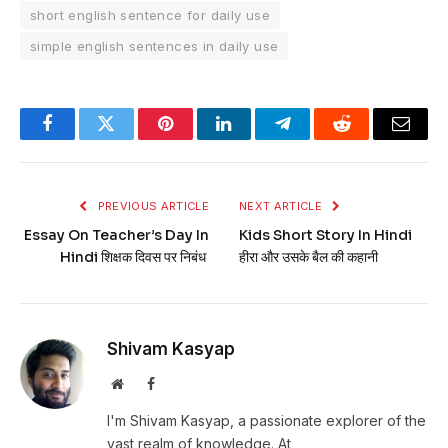
short english sentence for daily use
simple english sentences in daily use
Facebook
Twitter
Pinterest
LinkedIn
Telegram
Reddit
Email
PREVIOUS ARTICLE
NEXT ARTICLE
Essay On Teacher’s Day In
Kids Short Story In Hindi
Hindi शिक्षक दिवस पर निबंध
हीरा और उसके बैल की कहानी
Shivam Kasyap
Website
Facebook
I'm Shivam Kasyap, a passionate explorer of the
vast realm of knowledge. At