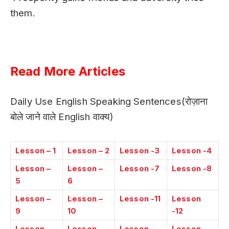
them.
Hindi Sentences In English
Read
More
Articles
Daily Use English Speaking Sentences(रोज़ाना
बोले जाने वाले English वाक्य)
Lesson – 1
Lesson – 2
Lesson -3
Lesson -4
Lesson –
Lesson –
Lesson -7
Lesson -8
5
6
Lesson –
Lesson –
Lesson -11
Lesson
9
10
-12
Lesson
Lesson
Lesson
Lesson