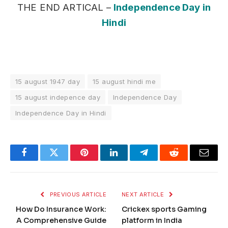
THE END ARTICAL –
Independence Day in
Hindi
15 august 1947 day
15 august hindi me
15 august indepence day
Independence Day
Independence Day in Hindi
Facebook
Twitter
Pinterest
LinkedIn
Telegram
Reddit
Email
PREVIOUS ARTICLE
NEXT ARTICLE
How Do Insurance Work:
Crickex sports Gaming
A Comprehensive Guide
platform in India