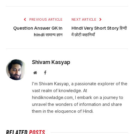
PREVIOUS ARTICLE
NEXT ARTICLE
Question Answer GK in
Hindi Very Short Story हिन्दी
hindi सामान्य ज्ञान
में छोटी कहानियाँ
Shivam Kasyap
Website
Facebook
I'm Shivam Kasyap, a passionate explorer of the
vast realm of knowledge. At
hindiknowladge.com, I embark on a journey to
unravel the wonders of information and share
them in the eloquence of Hindi.
RELATED
POSTS