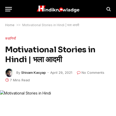
Home
>>
Motivational Stories in Hindi | भला आदमी
कहानियाँ
Motivational Stories in
Hindi | भला आदमी
By
Shivam Kasyap
April 29, 2021
No Comments
7 Mins Read