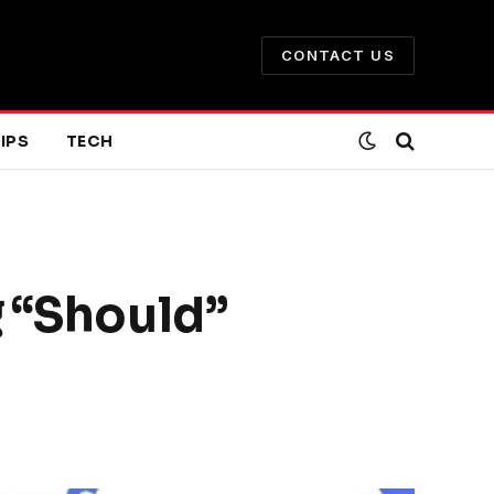
CONTACT US
IPS
TECH
ए “Should”