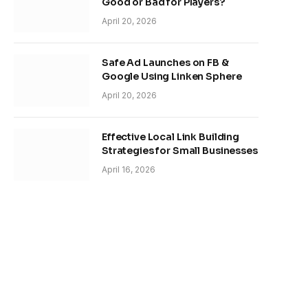
Good or Bad for Players?
April 20, 2026
Safe Ad Launches on FB &
Google Using Linken Sphere
April 20, 2026
Effective Local Link Building
Strategies for Small Businesses
April 16, 2026