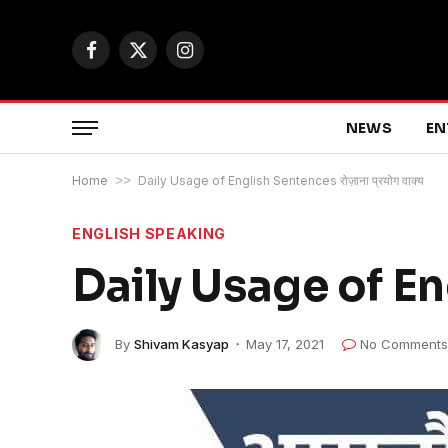
Facebook
X
Instagram
(Twitter)
NEWS
EN
Home
>>
Daily Usage of English Sentences रोज़ाना प्रयोग वाक्य
ENGLISH SPEAKING
Daily Usage of Engl
By
Shivam Kasyap
May 17, 2021
No Comments