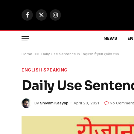
Facebook
X
Instagram
(Twitter)
NEWS
EN
Home
>>
Daily Use Sentence in English रोज़ाना प्रयोग वाक्य
ENGLISH SPEAKING
Daily Use Sentence 
By
Shivam Kasyap
April 20, 2021
No Comment