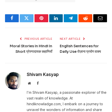
Facebook
Twitter
Pinterest
LinkedIn
Telegram
Reddit
Email
PREVIOUS ARTICLE
NEXT ARTICLE
Moral Stories In Hindi In
English Sentences for
Short प्रेरणादायक कहानियाँ
Daily Use रोज़ाना प्रयोग वाक्य
Shivam Kasyap
Website
Facebook
I'm Shivam Kasyap, a passionate explorer of the
vast realm of knowledge. At
hindiknowladge.com, I embark on a journey to
unravel the wonders of information and share