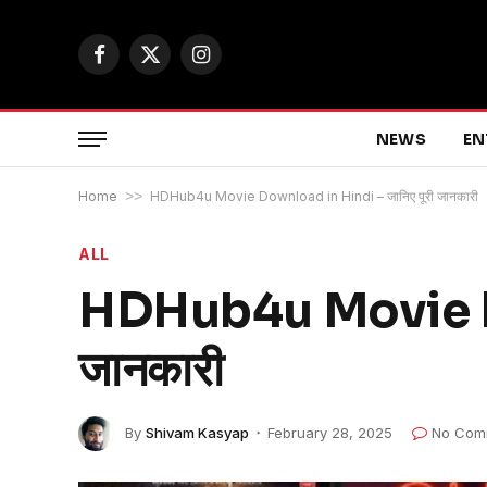
Facebook
X
Instagram
(Twitter)
NEWS
EN
Home
>>
HDHub4u Movie Download in Hindi – जानिए पूरी जानकारी
ALL
HDHub4u Movie Dow
जानकारी
By
Shivam Kasyap
February 28, 2025
No Com