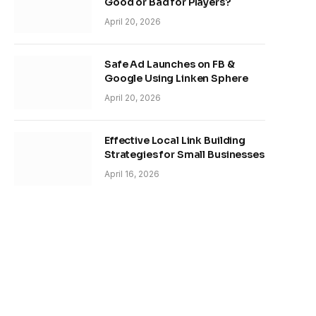
Good or Bad for Players?
April 20, 2026
Safe Ad Launches on FB &
Google Using Linken Sphere
April 20, 2026
Effective Local Link Building
Strategies for Small Businesses
April 16, 2026