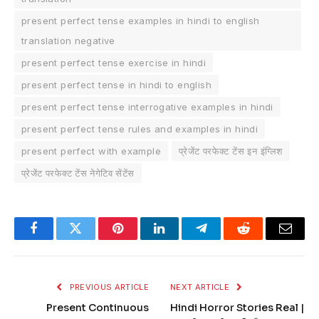
present perfect tense examples in hindi to english
translation negative
present perfect tense exercise in hindi
present perfect tense in hindi to english
present perfect tense interrogative examples in hindi
present perfect tense rules and examples in hindi
present perfect with example
प्रेजेंट परफेक्ट टेंस इन इंग्लिश
प्रेजेंट परफेक्ट टेंस नेगेटिव सेंटेंस
Facebook
Twitter
Pinterest
LinkedIn
Telegram
Reddit
Email
PREVIOUS ARTICLE
NEXT ARTICLE
Present Continuous
Hindi Horror Stories Real |