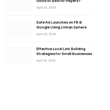
Good or Bad for Players?
April 20, 2026
Safe Ad Launches on FB &
Google Using Linken Sphere
April 20, 2026
Effective Local Link Building
Strategies for Small Businesses
April 16, 2026