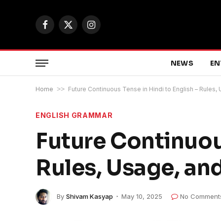
Facebook
X
Instagram
(Twitter)
NEWS
EN
Home
>>
Future Continuous Tense in Hindi to English – Rules,
ENGLISH GRAMMAR
Future Continuous
Rules, Usage, an
By
Shivam Kasyap
May 10, 2025
No Comment