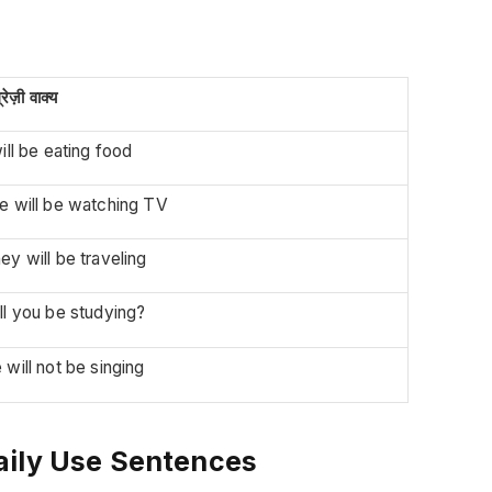
्रेज़ी वाक्य
will be eating food
e will be watching TV
ey will be traveling
ll you be studying?
 will not be singing
aily Use Sentences