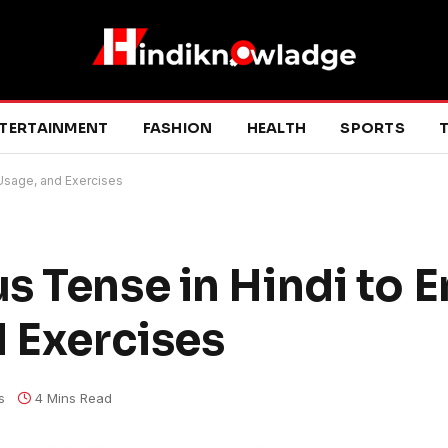
TERTAINMENT
FASHION
HEALTH
SPORTS
T
 Usage, and Exercises
 Tense in Hindi to E
d Exercises
s
4 Mins Read