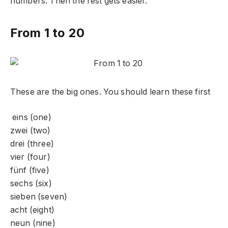
numbers. Then the rest gets easier.
From 1 to 20
These are the big ones. You should learn these first
eins (one)
zwei (two)
drei (three)
vier (four)
fünf (five)
sechs (six)
sieben (seven)
acht (eight)
neun (nine)