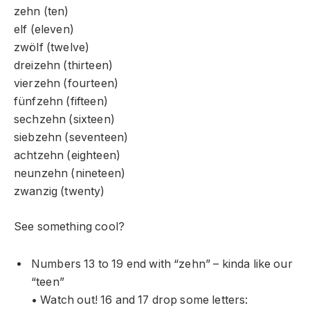
zehn (ten)
elf (eleven)
zwölf (twelve)
dreizehn (thirteen)
vierzehn (fourteen)
fünfzehn (fifteen)
sechzehn (sixteen)
siebzehn (seventeen)
achtzehn (eighteen)
neunzehn (nineteen)
zwanzig (twenty)
See something cool?
Numbers 13 to 19 end with “zehn” – kinda like our
“teen”
• Watch out! 16 and 17 drop some letters: