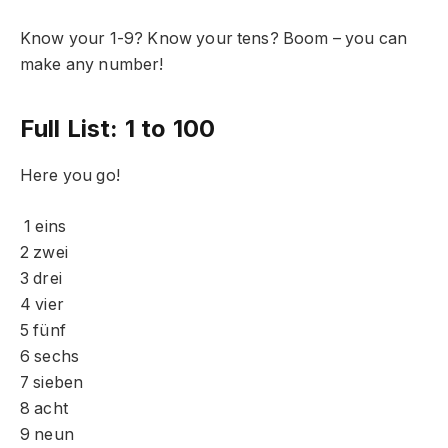
Know your 1-9? Know your tens? Boom – you can
make any number!
Full List: 1 to 100
Here you go!
1 eins
2 zwei
3 drei
4 vier
5 fünf
6 sechs
7 sieben
8 acht
9 neun