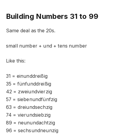
Building Numbers 31 to 99
Same deal as the 20s.
small number + und + tens number
Like this:
31 = einunddreißig
35 = fünfunddreißig
42 = zweiundvierzig
57 = siebenundfünfzig
63 = dreiundsechzig
74 = vierundsiebzig
89 = neunundachtzig
96 = sechsundneunzig