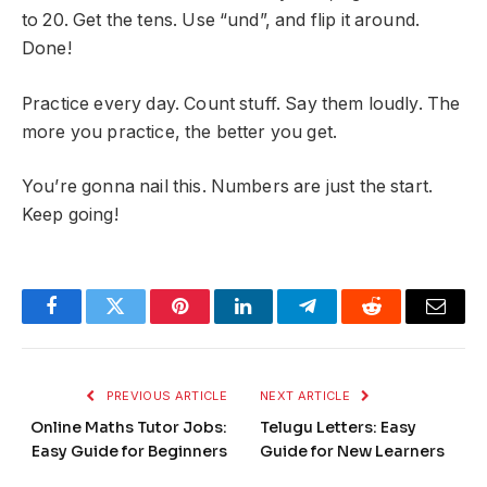
to 20. Get the tens. Use “und”, and flip it around.
Done!
Practice every day. Count stuff. Say them loudly. The
more you practice, the better you get.
You’re gonna nail this. Numbers are just the start.
Keep going!
Facebook
Twitter
Pinterest
LinkedIn
Telegram
Reddit
Email
PREVIOUS ARTICLE
NEXT ARTICLE
Online Maths Tutor Jobs:
Telugu Letters: Easy
Easy Guide for Beginners
Guide for New Learners