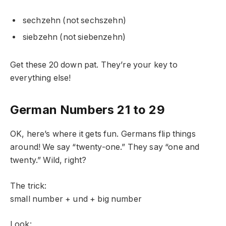
sechzehn (not sechszehn)
siebzehn (not siebenzehn)
Get these 20 down pat. They’re your key to
everything else!
German Numbers 21 to 29
OK, here’s where it gets fun. Germans flip things
around! We say “twenty-one.” They say “one and
twenty.” Wild, right?
The trick:
small number + und + big number
Look: