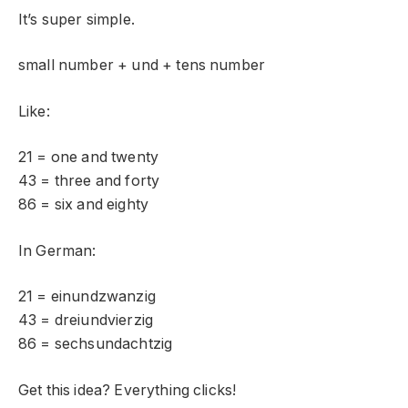
It’s super simple.
small number + und + tens number
Like:
21 = one and twenty
43 = three and forty
86 = six and eighty
In German:
21 = einundzwanzig
43 = dreiundvierzig
86 = sechsundachtzig
Get this idea? Everything clicks!