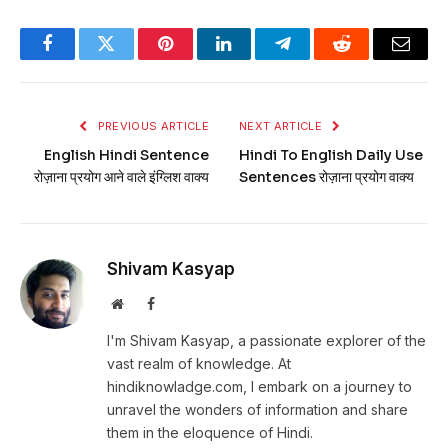
Facebook
Twitter
Pinterest
LinkedIn
Telegram
Reddit
Email
PREVIOUS ARTICLE
NEXT ARTICLE
English Hindi Sentence
Hindi To English Daily Use
रोज़ाना प्रयोग आने वाले इंग्लिश वाक्य
Sentences रोज़ाना प्रयोग वाक्य
Shivam Kasyap
Website
Facebook
I'm Shivam Kasyap, a passionate explorer of the
vast realm of knowledge. At
hindiknowladge.com, I embark on a journey to
unravel the wonders of information and share
them in the eloquence of Hindi.