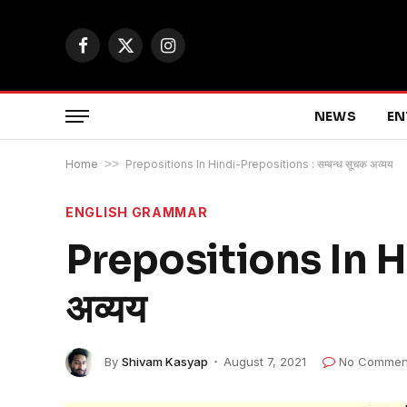
Facebook
X
Instagram
(Twitter)
NEWS
EN
Home
>>
Prepositions In Hindi-Prepositions : सम्बन्ध सूचक अव्यय
ENGLISH GRAMMAR
Prepositions In Hi
अव्यय
By
Shivam Kasyap
August 7, 2021
No Commen