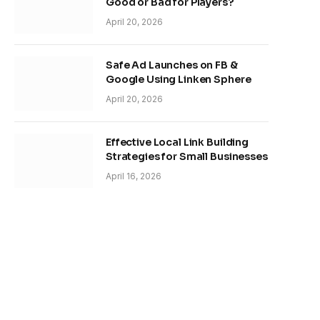
Good or Bad for Players?
April 20, 2026
Safe Ad Launches on FB &
Google Using Linken Sphere
April 20, 2026
Effective Local Link Building
Strategies for Small Businesses
April 16, 2026