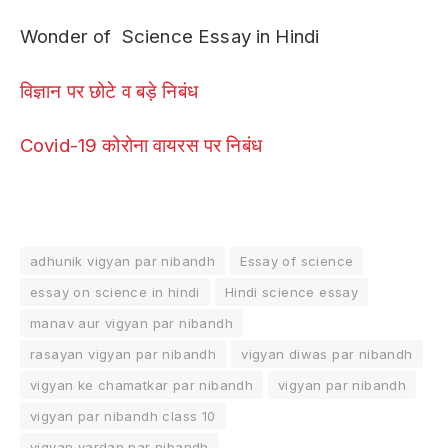
Wonder of Science Essay in Hindi
विज्ञान पर छोटे व बड़े निबंध
Covid-19 कोरोना वायरस पर निबंध
adhunik vigyan par nibandh
Essay of science
essay on science in hindi
Hindi science essay
manav aur vigyan par nibandh
rasayan vigyan par nibandh
vigyan diwas par nibandh
vigyan ke chamatkar par nibandh
vigyan par nibandh
vigyan par nibandh class 10
vigyan vardan par nibandh